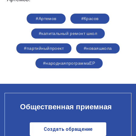
#Артемов
#Красов
#капитальный ремонт школ
#партийныйпроект
#новаяшкола
#народнаяпрограммаЕР
Общественная приемная
Создать обращение