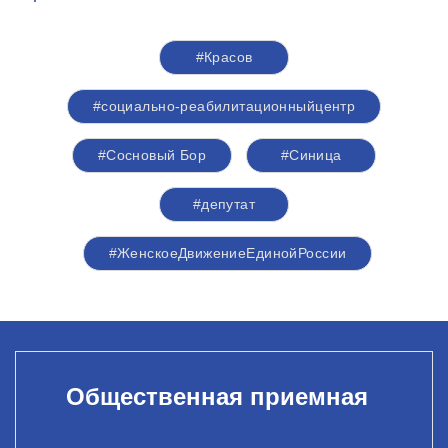
#Красов
#социально-реабилитационныйцентр
#Сосновый Бор
#Синица
#депутат
#ЖенскоеДвижениеЕдинойРоссии
Общественная приемная