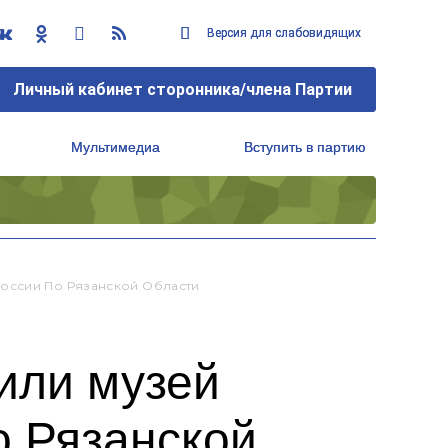
Версия для слабовидящих
Версия для слабовидящих
Личный кабинет сторонника/члена Партии
Личный кабинет сторонника/члена Партии
Мультимедиа
Мультимедиа
Вступить в партию
Вступить в партию
Региональный исполнительный комитет
Региональный исполнительный комитет
России По Рязанской Области
или музей
о Рязанской