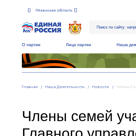
Рязанская область
Рязанская область
О партии
О партии
Лица партии
Лица партии
Наша дея
Наша дея
Местные общественные приемные Партии
Местные общественные приемные Партии
Руководитель Региональной обще
Руководитель Региональной обще
Народная программа «Единой России»
Народная программа «Единой России»
Главная
Наша Деятельность
Новости
Члены Се
Члены семей уч
Главного управ