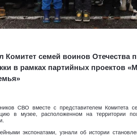
л Комитет семей воинов Отечества 
ки в рамках партийных проектов «М
емья»
тников СВО вместе с представителем Комитета 
цию в музее, расположенном на территории по
и.
зейными экспонатами, узнали об истории становл