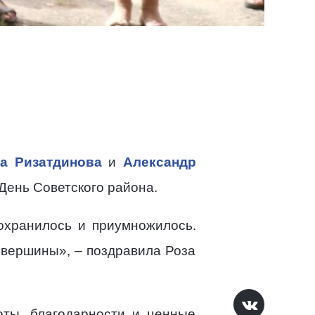
а Ризатдинова
и
Александр
День Советского района.
охранилось и приумножилось.
 вершины», – поздравила Роза
ты, благодарности и ценные