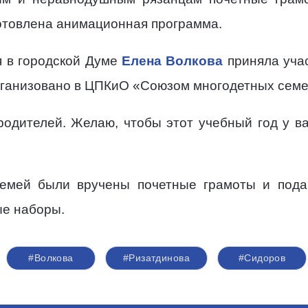
готовлена анимационная программа.
я в городской Думе
Елена Волкова
приняла учас
рганизовано в ЦПКиО «Союзом многодетных семе
 родителей. Желаю, чтобы этот учебный год у ва
емей были вручены почетные грамоты и пода
ые наборы.
#Волкова
#Ризатдинова
#Сидоров