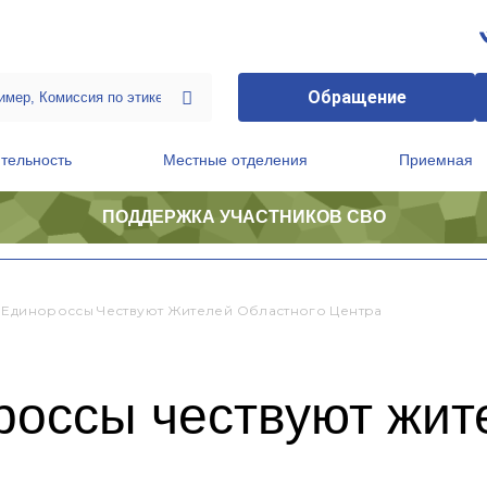
Обращение
тельность
Местные отделения
Приемная
ПОДДЕРЖКА УЧАСТНИКОВ СВО
ственной приемной Председателя Партии
Президиум регионального политического совета
-Единороссы Чествуют Жителей Областного Центра
россы чествуют жит