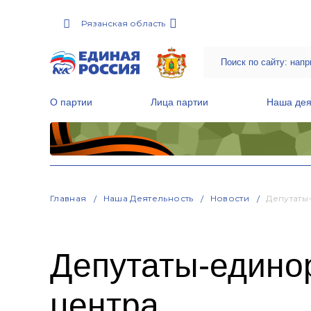
Рязанская область
О партии
Лица партии
Наша дея
Местные общественные приемные Партии
Руководитель Региональной обще
Народная программа «Единой России»
Главная
Наша Деятельность
Новости
Депутаты
Депутаты-едино
центра