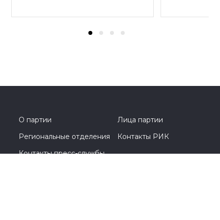
О партии
Лица партии
Региональные отделения
Контакты РИК
Контакты пресс-службы
Общественная приемная
+7 (4912) 28-43-13
Рязань, ул. Горького, д. 49А