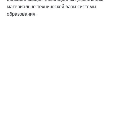
материально-технической базы системы
образования.
Спикер
Макаров Андрей Михайлович
Координатор направления «Финансовое
обеспечение исполнения программы.
Бюджетная и налоговая политика»
Народной программы Партии,
председатель Комитета Государственной
Думы Федерального Собрания
Российской Федерации по бюджету и
налогам