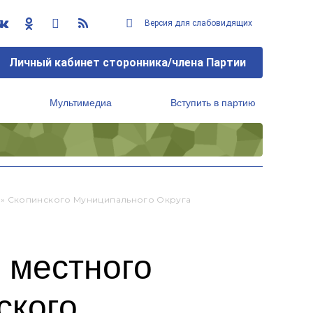
Версия для слабовидящих
Личный кабинет сторонника/члена Партии
Мультимедиа
Вступить в партию
Региональный исполнительный комитет
и» Скопинского Муниципального Округа
 местного
ского