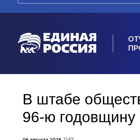
ОТ
ПР
В штабе общест
96-ю годовщину
06 августа 2026,
12:57