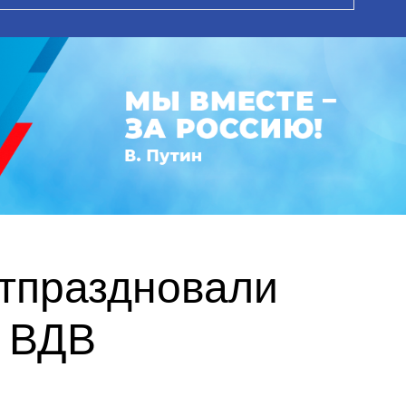
тпраздновали
я ВДВ