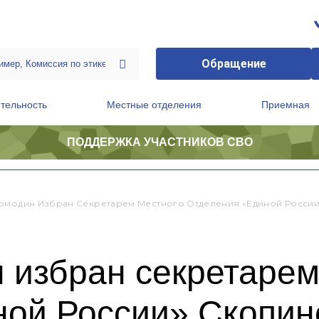
Обращение
тельность
Местные отделения
Приемная
ПОДДЕРЖКА УЧАСТНИКОВ СВО
ственной приемной Председателя Партии
Президиум регионального политического совета
омодин Избран Секретарем Местного Отделения «Единой Росси
 избран секретарем
ной России» Скопин