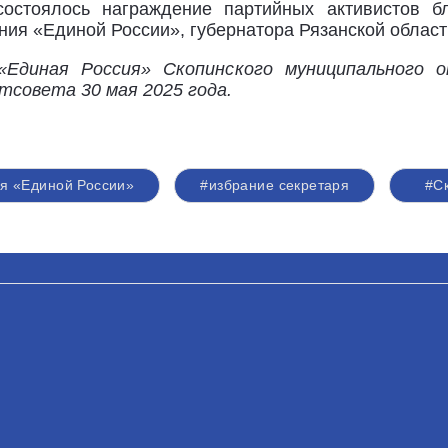
состоялось награждение партийных активистов б
ния «Единой России», губернатора Рязанской облас
Единая Россия» Скопинского муниципального о
литсовета
30 мая 2025 года.
я «Единой России»
#избрание секретаря
#С