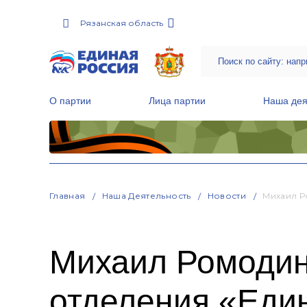
Рязанская область
О партии
Лица партии
Наша дея
Местные общественные приемные Партии
Руководитель Региональной обще
Народная программа «Единой России»
Главная
Наша Деятельность
Новости
Михаил Р
Михаил Ромодин
отделения «Еди