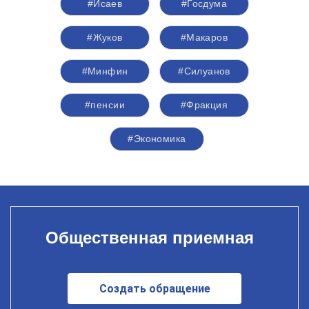
#Исаев
#Госдума
#Жуков
#Макаров
#Минфин
#Силуанов
#пенсии
#Фракция
#Экономика
Общественная приемная
Создать обращение