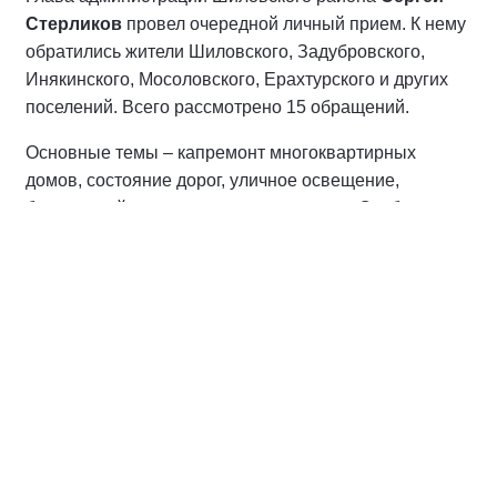
Стерликов
провел очередной личный прием. К нему
обратились жители Шиловского, Задубровского,
Инякинского, Мосоловского, Ерахтурского и других
поселений. Всего рассмотрено 15 обращений.
Основные темы – капремонт многоквартирных
домов, состояние дорог, уличное освещение,
благоустройство и земельные вопросы. Особое
внимание уделено обращениям семей участников
СВО – они находятся на личном контроле.
По каждому вопросу даны поручения ответственным
сотрудникам, профильным службам и главам
поселений. Часть взята на дополнительный контроль,
по остальным даны разъяснения.
Сергей Стерликов отметил, что нередко приходится
исправлять недочеты, накопившиеся при прежних
главах поселений.