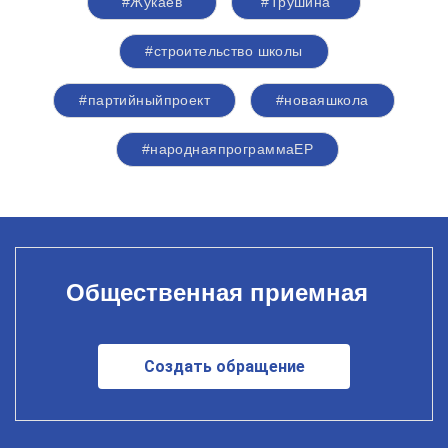
#Жукаев
#Трушина
#строительство школы
#партийныйпроект
#новаяшкола
#народнаяпрограммаЕР
Общественная приемная
Создать обращение