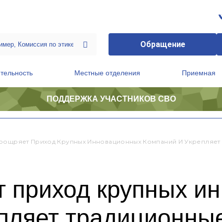
Обращение
тельность
Местные отделения
Приемная
ПОДДЕРЖКА УЧАСТНИКОВ СВО
ственной приемной Председателя Партии
Президиум регионального политического совета
оощряет Приход Крупных Инновационных Компаний И Укрепляе
т приход крупных и
епляет традиционны