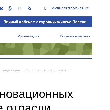
Версия для слабовидящих
Личный кабинет сторонника/члена Партии
Мультимедиа
Вступить в партию
Региональный исполнительный комитет
т Традиционные Отрасли Промышленности
нновационных
е отрасли