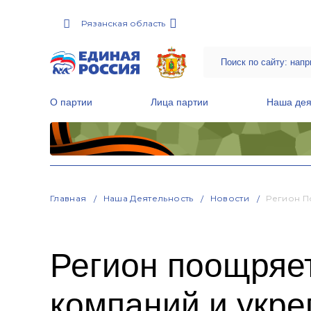
Рязанская область
О партии
Лица партии
Наша дея
Местные общественные приемные Партии
Руководитель Региональной обще
Народная программа «Единой России»
Главная
Наша Деятельность
Новости
Регион П
Регион поощряе
компаний и укр