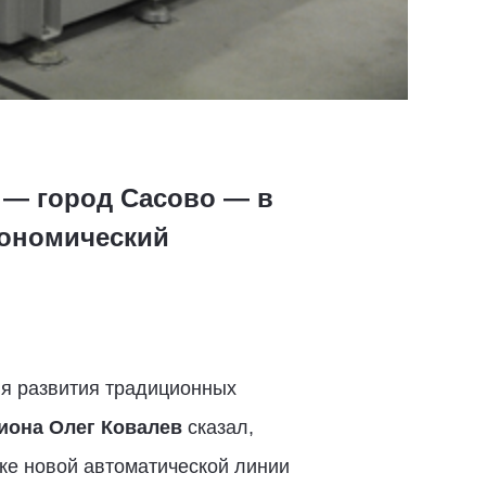
 — город Сасово — в
кономический
ля развития традиционных
гиона Олег Ковалев
сказал,
ске новой автоматической линии