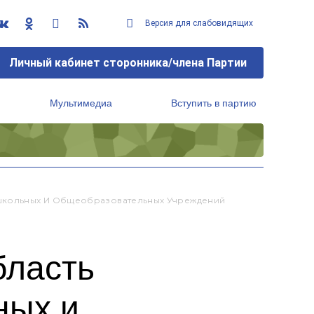
Версия для слабовидящих
Личный кабинет сторонника/члена Партии
Мультимедиа
Вступить в партию
Региональный исполнительный комитет
школьных И Общеобразовательных Учреждений
бласть
ных и