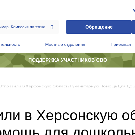
Обращение
тельность
Местные отделения
Приемная
ПОДДЕРЖКА УЧАСТНИКОВ СВО
ственной приемной Председателя Партии
Президиум регионального политического совета
Отправили В Херсонскую Область Гуманитарную Помощь Для До
или в Херсонскую о
омощь для дошколь