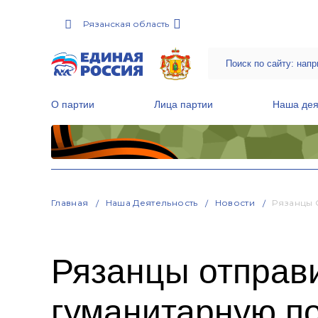
Рязанская область
О партии
Лица партии
Наша дея
Местные общественные приемные Партии
Руководитель Региональной обще
Народная программа «Единой России»
Главная
Наша Деятельность
Новости
Рязанцы 
Рязанцы отправ
гуманитарную п