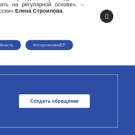
ить на регулярной основе», –
оссии»
Елена Строилова
.
бласть
#сторонникиЕР
Создать обращение