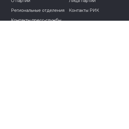
О партии
Лица партии
Региональные отделения
Контакты РИК
Контакты пресс-службы
Общественная приемная
+7 (4912) 28-43-13
Рязань, ул. Горького, д. 49А
© 2005-2026, Партия «Единая Россия». Все права защищены.
При полном или частичном использовании материалов
ссылка на ресурс обязательна.
Пользовательское соглашение