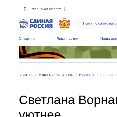
Рязанская область
О партии
Лица партии
Наша дея
Местные общественные приемные Партии
Руководитель Региональной обще
Народная программа «Единой России»
Главная
Наша Деятельность
Новости
Светлана
Светлана Ворна
уютнее