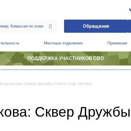
Обращение
тельность
Местные отделения
Приемная
ПОДДЕРЖКА УЧАСТНИКОВ СВО
ственной приемной Председателя Партии
Президиум регионального политического совета
 Ворнакова: Сквер Дружбы Станет Еще Уютнее
кова: Сквер Дружбы