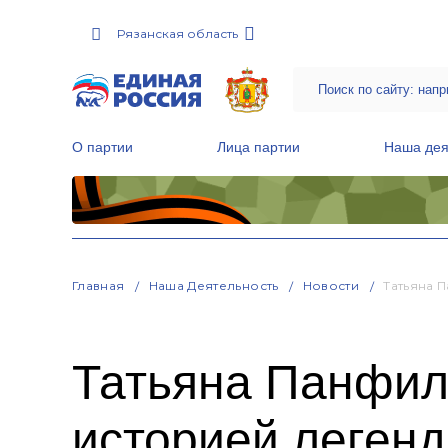
Рязанская область
О партии
Лица партии
Наша дея
Местные общественные приемные Партии
Руководитель Региональной обще
Народная программа «Единой России»
Главная
Наша Деятельность
Новости
Татьяна 
Татьяна Панфил
историей леген