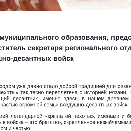
а муниципального образования, пред
ститель секретаря регионального от
шно-десантных войск
родом уже давно стало доброй традицией для рязан
ехоты» так тесно переплетена с историей Рязани, ч
щий десантник, именно здесь, в нашем древнем 
 частью огромной семьи воздушно-десантных войск.
рией легендарной «крылатой пехоты», именами и б
ые войска – это братство, скрепленное незыблемым
ом и честью.