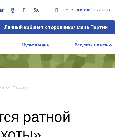
Версия для слабовидящих
Личный кабинет сторонника/члена Партии
Мультимедиа
Вступить в партию
Региональный исполнительный комитет
латой Пехоты»
тся ратной
ехоты»