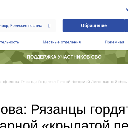
Обращение
тельность
Местные отделения
Приемная
ПОДДЕРЖКА УЧАСТНИКОВ СВО
ственной приемной Председателя Партии
Президиум регионального политического совета
Панфилова: Рязанцы Гордятся Ратной Историей Легендарной «кры
ова: Рязанцы гордя
дарной «крылатой п