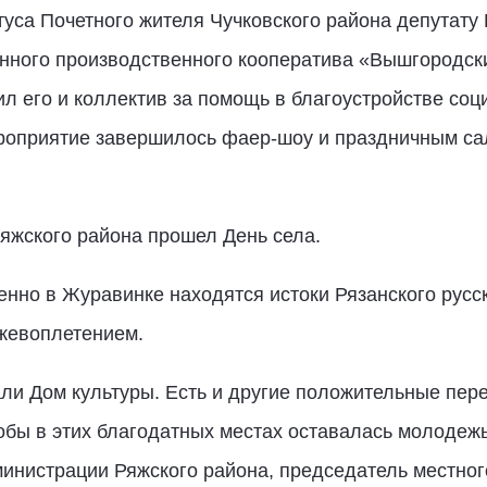
туса Почетного жителя Чучковского района депутату
нного производственного кооператива «Вышгородс
 его и коллектив за помощь в благоустройстве соц
роприятие завершилось фаер-шоу и праздничным сал
яжского района прошел День села.
нно в Журавинке находятся истоки Рязанского русс
ужевоплетением.
и Дом культуры. Есть и другие положительные пере
тобы в этих благодатных местах оставалась молодежь
инистрации Ряжского района, председатель местног