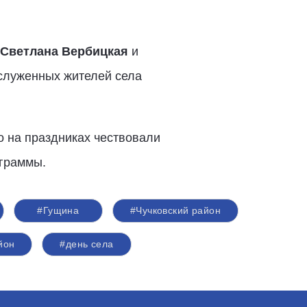
Светлана Вербицкая
и
аслуженных жителей села
о на праздниках чествовали
ограммы.
#Гущина
#Чучковский район
йон
#день села