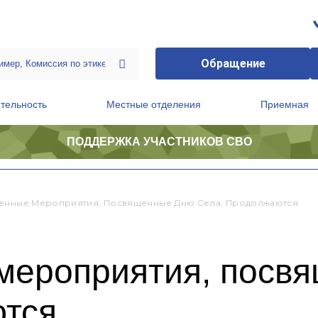
Обращение
тельность
Местные отделения
Приемная
ПОДДЕРЖКА УЧАСТНИКОВ СВО
ственной приемной Председателя Партии
Президиум регионального политического совета
енные Мероприятия, Посвященные Дню Села, Продолжаются
мероприятия, посв
ются