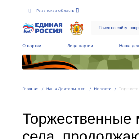
Рязанская область
О партии
Лица партии
Наша дея
Местные общественные приемные Партии
Руководитель Региональной обще
Народная программа «Единой России»
Главная
Наша Деятельность
Новости
Торжеств
Торжественные 
села, продолжа