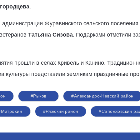
городцева
.
а администрации Журавинского сельского поселения
 ветеранов
Татьяна Сизова
. Подарками отметили з
ятия прошли в селах Кривель и Канино. Традиционн
ма культуры представили землякам праздничные пр
йон
#Рыков
#Александро-Невский район
#Митрохин
#Ряжский район
#Сапожковский ра