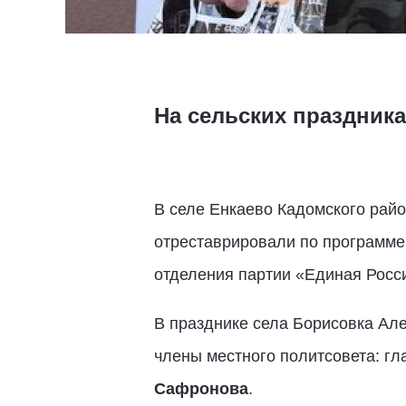
На сельских праздник
В селе Енкаево Кадомского райо
отреставрировали по программе
отделения партии «Единая Рос
В празднике села Борисовка Але
члены местного политсовета: г
Сафронова
.