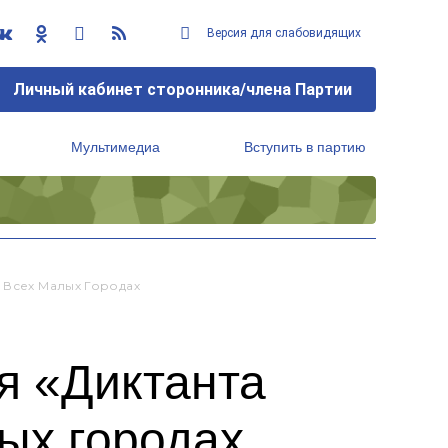
Версия для слабовидящих
Личный кабинет сторонника/члена Партии
Мультимедиа
Вступить в партию
Региональный исполнительный комитет
 Всех Малых Городах
я «Диктанта
ых городах