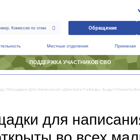
Обращение
тельность
Местные отделения
Приемная
ПОДДЕРЖКА УЧАСТНИКОВ СВО
ственной приемной Председателя Партии
Президиум регионального политического совета
оду Площадки Для Написания «Диктанта Победы» Будут Открыты Во
щадки для написани
ткрыты во всех мал