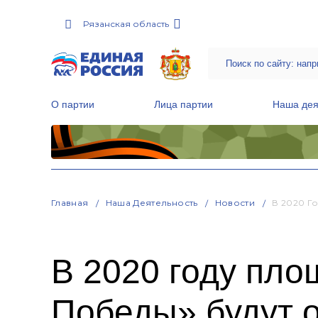
Рязанская область
О партии
Лица партии
Наша дея
Местные общественные приемные Партии
Руководитель Региональной обще
Народная программа «Единой России»
Главная
Наша Деятельность
Новости
В 2020 Г
В 2020 году пло
Победы» будут о