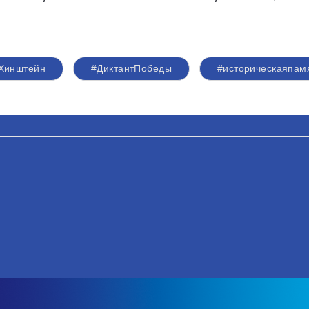
Хинштейн
#ДиктантПобеды
#историческаяпам