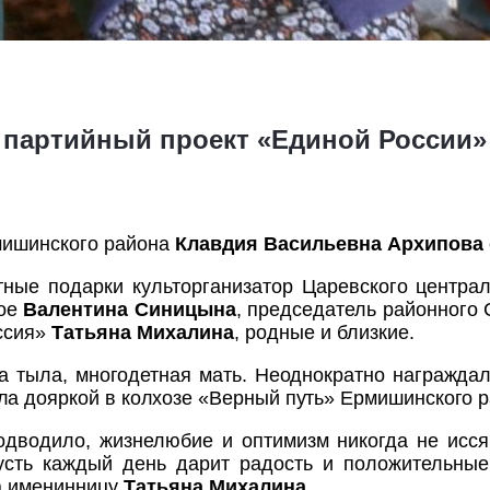
я партийный проект «Единой России»
ишинского района
Клавдия Васильевна Архипова
тные подарки
культорганизатор Царевского централ
кое
Валентина Синицына
, председатель
районного 
ссия»
Татьяна Михалина
, родные и близкие.
а тыла, многодетная мать. Неоднократно награжда
ла дояркой в колхозе «Верный путь» Ермишинского р
одводило, жизнелюбие и оптимизм никогда не
исся
усть каждый день дарит радость и положительные 
а именинницу
Татьяна Михалина
.