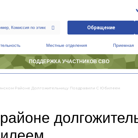
Обращение
тельность
Местные отделения
Приемная
ПОДДЕРЖКА УЧАСТНИКОВ СВО
ственной приемной Председателя Партии
Президиум регионального политического совета
нском Районе Долгожительницу Поздравили С Юбилеем
районе долгожител
билеем