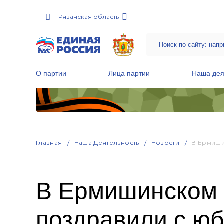
Рязанская область
О партии
Лица партии
Наша дея
Местные общественные приемные Партии
Руководитель Региональной обще
Народная программа «Единой России»
Главная
Наша Деятельность
Новости
В Ермиши
В Ермишинском 
поздравили с ю