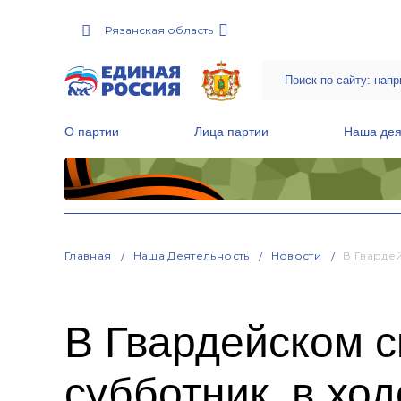
Рязанская область
О партии
Лица партии
Наша дея
Местные общественные приемные Партии
Руководитель Региональной обще
Народная программа «Единой России»
Главная
Наша Деятельность
Новости
В Гварде
В Гвардейском с
субботник, в хо