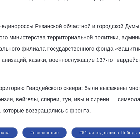
-единороссы Рязанской областной и городской Думы
го министерства территориальной политики, админис
нального филиала Государственного фонда «Защитни
анизаций, казаки, военнослужащие 137-го гвардейс
рриторию Гвардейского сквера: были высажены мног
нзии, вейгелы, спиреи, туи, ивы и сирени — символ
, которые возвращались с фронта.
рана
#озеленение
#81-ая годовщина Победы 