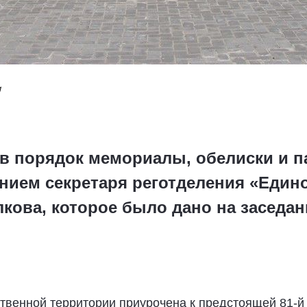
и
 в порядок мемориалы, обелиски и п
нием секретаря реготделения «Един
кова, которое было дано на заседан
ственной территории приурочена к предстоящей 81-