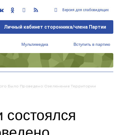
Версия для слабовидящих
Личный кабинет сторонника/члена Партии
Мультимедиа
Вступить в партию
Региональный исполнительный комитет
орого Было Проведено Озеленение Территории
и состоялся
оведено