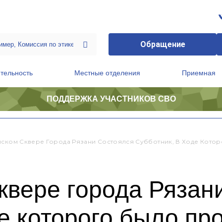
Обращение
тельность
Местные отделения
Приемная
ПОДДЕРЖКА УЧАСТНИКОВ СВО
ственной приемной Председателя Партии
Президиум регионального политического совета
йском Сквере Города Рязани Состоялся Субботник, В Ходе Кот
квере города Рязан
де которого было пр