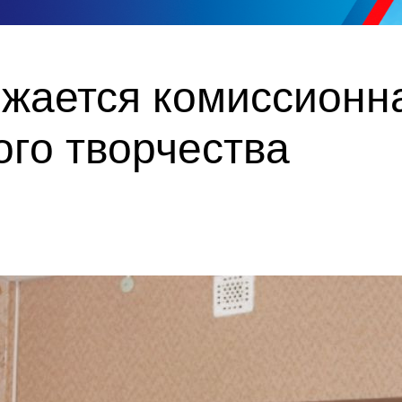
лжается комиссионн
ого творчества