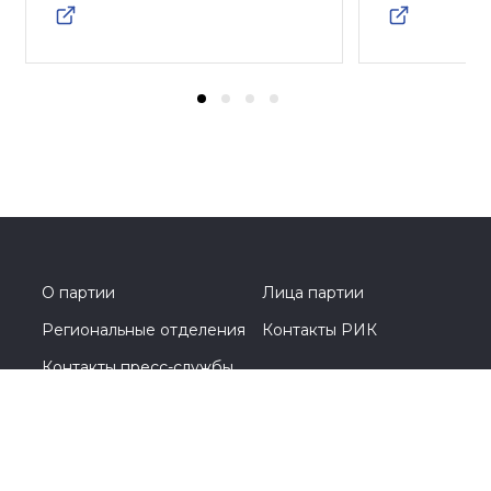
О партии
Лица партии
Региональные отделения
Контакты РИК
Контакты пресс-службы
Общественная приемная
+7 (4912) 28-43-13