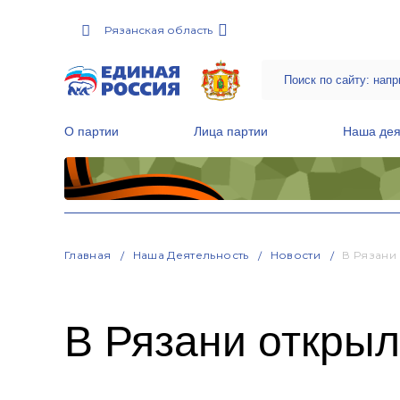
Рязанская область
О партии
Лица партии
Наша дея
Местные общественные приемные Партии
Руководитель Региональной обще
Народная программа «Единой России»
Главная
Наша Деятельность
Новости
В Рязани
В Рязани откры