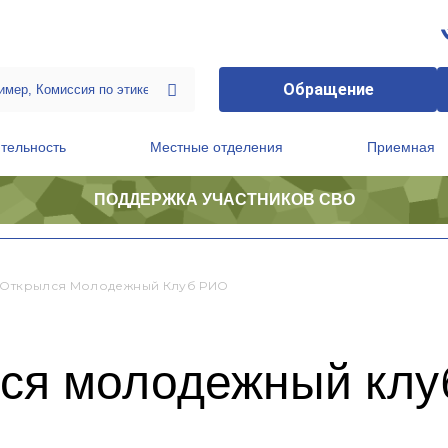
Обращение
тельность
Местные отделения
Приемная
ПОДДЕРЖКА УЧАСТНИКОВ СВО
ственной приемной Председателя Партии
Президиум регионального политического совета
 Открылся Молодежный Клуб РИО
лся молодежный кл