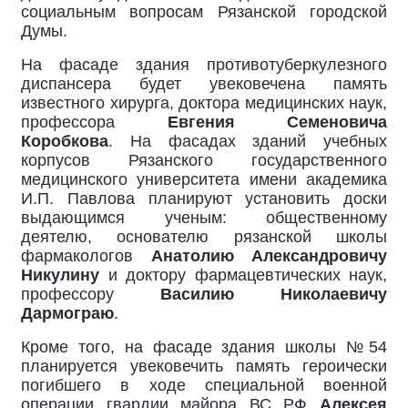
социальным вопросам Рязанской городской
Думы.
На фасаде здания противотуберкулезного
диспансера будет увековечена память
известного хирурга, доктора медицинских наук,
профессора
Евгения Семеновича
Коробкова
. На фасадах зданий учебных
корпусов Рязанского государственного
медицинского университета имени академика
И.П. Павлова планируют установить доски
выдающимся ученым: общественному
деятелю, основателю рязанской школы
фармакологов
Анатолию Александровичу
Никулину
и доктору фармацевтических наук,
профессору
Василию Николаевичу
Дармограю
.
Кроме того, на фасаде здания школы №54
планируется увековечить память героически
погибшего в ходе специальной военной
операции гвардии майора ВС РФ
Алексея