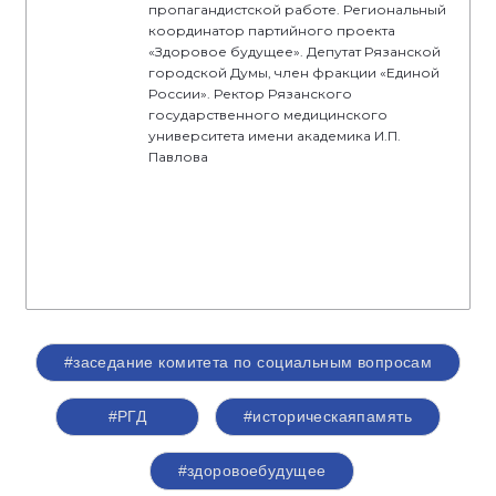
пропагандистской работе. Региональный
координатор партийного проекта
«Здоровое будущее». Депутат Рязанской
городской Думы, член фракции «Единой
России». Ректор Рязанского
государственного медицинского
университета имени академика И.П.
Павлова
#заседание комитета по социальным вопросам
#РГД
#историческаяпамять
#здоровоебудущее