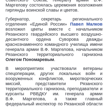
Советского Союза, генералу армии В.Ф.
Маргелову состоялась церемония возложения
гирлянды воинской славы и цветов.
Губернатор, секретарь регионального
отделения «Единой России»
Павел Малков
возложил цветы вместе с начальником
Рязанского гвардейского высшего воздушно-
десантного ордена Суворова дважды
краснознаменного командного училища имени
генерала армии В.Ф. Маргелова, начальником
Рязанского территориального гарнизона
Олегом Пономаревым
.
В мероприятиях участвовали ветераны
спецоперации, других локальных войн и
вооруженных конфликтов, миротворческих
миссий, представители Рязанского
территориального гарнизона, преподаватели и
курсанты РВВДКУ им. генерала армии
В.Ф. Маргелова, а также главный
федеральный инспектор по Рязанской области