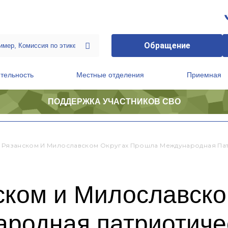
Обращение
тельность
Местные отделения
Приемная
ПОДДЕРЖКА УЧАСТНИКОВ СВО
ственной приемной Председателя Партии
Президиум регионального политического совета
, Рязанском И Милославском Округах Прошла Международная Пат
ском и Милославско
родная патриотиче