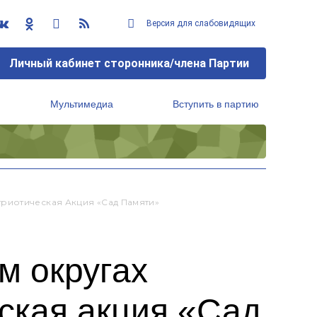
Версия для слабовидящих
Личный кабинет сторонника/члена Партии
Мультимедиа
Вступить в партию
Региональный исполнительный комитет
риотическая Акция «Сад Памяти»
м округах
ская акция «Сад