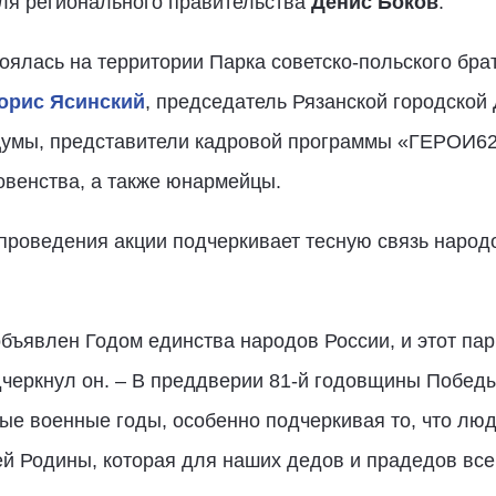
ля регионального правительства
Денис Боков
.
тоялась на территории Парка советско-польского бра
орис Ясинский
, председатель Рязанской городско
Думы, представители кадровой программы «ГЕРОИ62
овенства, а также юнармейцы.
 проведения акции подчеркивает тесную связь народ
ъявлен Годом единства народов России, и этот парк
дчеркнул он. – В преддверии 81-й годовщины Побед
ые военные годы, особенно подчеркивая то, что лю
ей Родины, которая для наших дедов и прадедов все