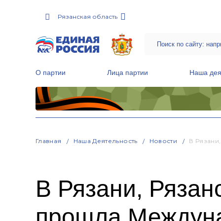
Рязанская область
О партии
Лица партии
Наша дея
Местные общественные приемные Партии
Руководитель Региональной обще
Народная программа «Единой России»
Главная
Наша Деятельность
Новости
В Рязани
В Рязани, Рязан
прошла Междуна