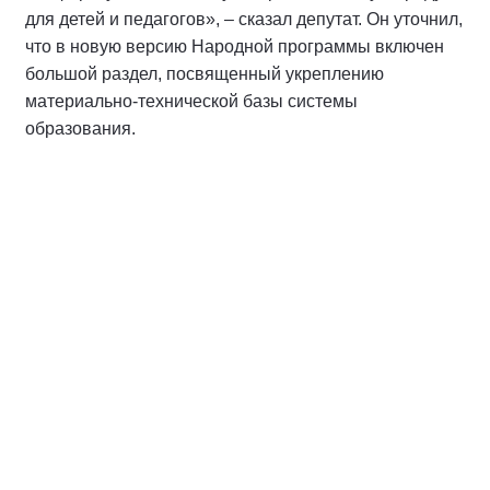
для детей и педагогов», – сказал депутат. Он уточнил,
что в новую версию Народной программы включен
большой раздел, посвященный укреплению
материально-технической базы системы
образования.
Спикер
Макаров Андрей Михайлович
Координатор направления «Финансовое
обеспечение исполнения программы.
Бюджетная и налоговая политика»
Народной программы Партии,
председатель Комитета Государственной
Думы Федерального Собрания
Российской Федерации по бюджету и