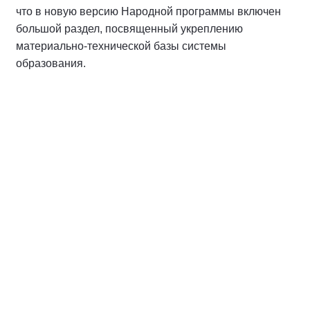
что в новую версию Народной программы включен
большой раздел, посвященный укреплению
материально-технической базы системы
образования.
Спикер
Макаров Андрей Михайлович
Координатор направления «Финансовое
обеспечение исполнения программы.
Бюджетная и налоговая политика»
Народной программы Партии,
председатель Комитета Государственной
Думы Федерального Собрания
Российской Федерации по бюджету и
налогам