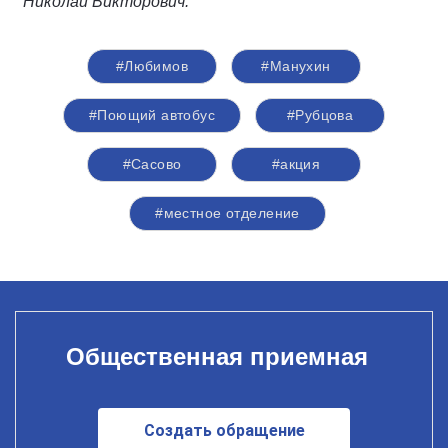
Николай Викторович.
#Любимов
#Манухин
#Поющий автобус
#Рубцова
#Сасово
#акция
#местное отделение
Общественная приемная
Создать обращение