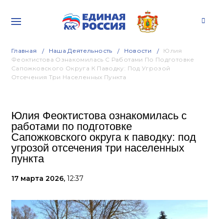
Главная
Наша Деятельность
Новости
Юлия
Феоктистова Ознакомилась С Работами По Подготовке
Сапожковского Округа К Паводку: Под Угрозой
Отсечения Три Населенных Пункта
Юлия Феоктистова ознакомилась с
работами по подготовке
Сапожковского округа к паводку: под
угрозой отсечения три населенных
пункта
17 марта 2026,
12:37