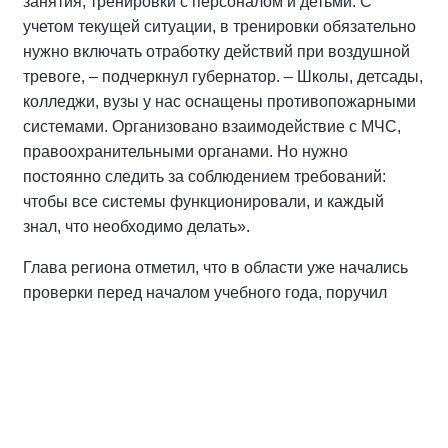
занятия, тренировки с персоналом и детьми. С
учетом текущей ситуации, в тренировки обязательно
нужно включать отработку действий при воздушной
тревоге, – подчеркнул губернатор. – Школы, детсады,
колледжи, вузы у нас оснащены противопожарными
системами. Организовано взаимодействие с МЧС,
правоохранительными органами. Но нужно
постоянно следить за соблюдением требований:
чтобы все системы функционировали, и каждый
знал, что необходимо делать».
Глава региона отметил, что в области уже начались
проверки перед началом учебного года, поручил
всем внимательно отнестись к их результатам и
оперативно устранить все выявленные недостатки.
Речь также шла о повышении эффективности
тушения пожаров на объектах ТЭК, защите
населенных пунктов от лесных и других