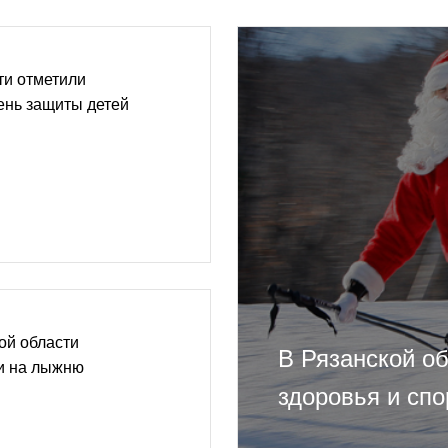
ти отметили
нь защиты детей
ой области
В Рязанской о
и на лыжню
здоровья и спо