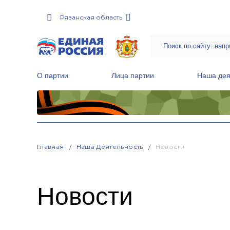
Рязанская область
О партии
Лица партии
Наша дея
Местные общественные приемные Партии
Руководитель Региональной обще
Народная программа «Единой России»
Главная
Наша Деятельность
Новости
Новости