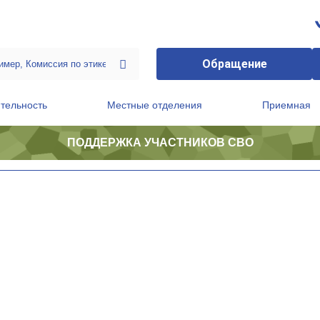
Обращение
тельность
Местные отделения
Приемная
ПОДДЕРЖКА УЧАСТНИКОВ СВО
ственной приемной Председателя Партии
Президиум регионального политического совета