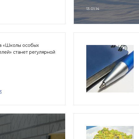
13.01.14
а «Школы особых
лей» станет регулярной
3