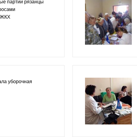
ые партии рязанцы
росами
и ЖКХ
ала уборочная