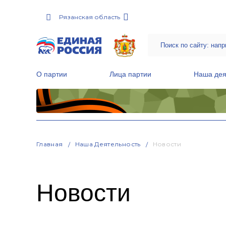
Рязанская область
О партии
Лица партии
Наша дея
Местные общественные приемные Партии
Руководитель Региональной обще
Народная программа «Единой России»
Главная
Наша Деятельность
Новости
Новости