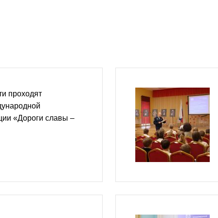
ти проходят
дународной
ции «Дороги славы –