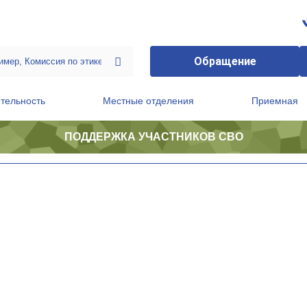
Обращение
тельность
Местные отделения
Приемная
ПОДДЕРЖКА УЧАСТНИКОВ СВО
ственной приемной Председателя Партии
Президиум регионального политического совета