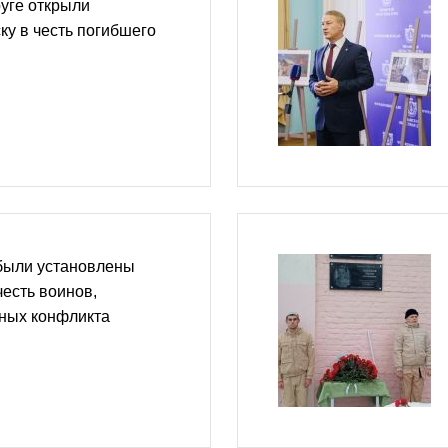
уге открыли
у в честь погибшего
 были установлены
честь воинов,
ьных конфликта