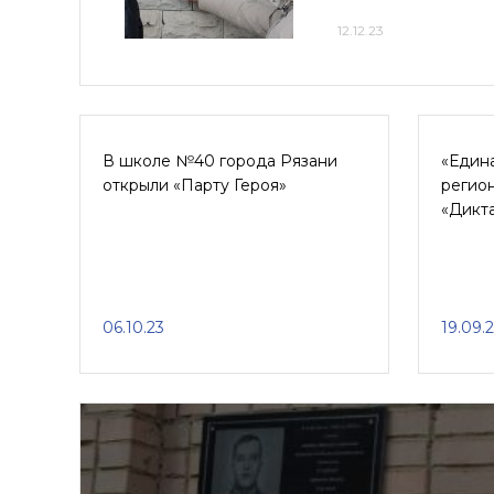
12.12.23
В школе №40 города Рязани
«Един
открыли «Парту Героя»
регио
«Дикт
06.10.23
19.09.