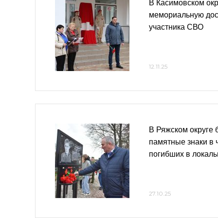
В Касимовском окр
мемориальную доск
участника СВО
12.11.25
В Ряжском округе
памятные знаки в 
погибших в локал
27.10.25