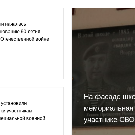
ти началась
днованию 80-летия
 Отечественной войне
На фасаде шк
 установили
мемориальная 
ки участникам
участнике СВО
пециальной военной