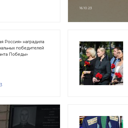
16.10.23
ая Россия» наградила
нальных победителей
анта Победы»
23