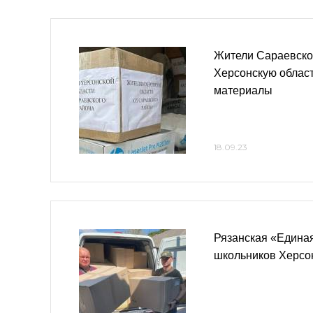
Жители Сараевско
Херсонскую облас
материалы
18.09.23
Рязанская «Едина
школьников Херсо