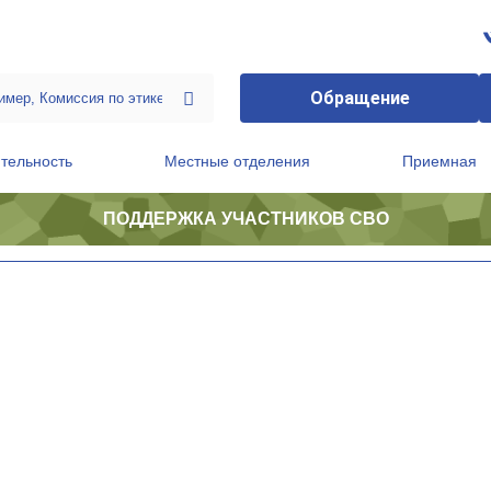
Обращение
тельность
Местные отделения
Приемная
ПОДДЕРЖКА УЧАСТНИКОВ СВО
ственной приемной Председателя Партии
Президиум регионального политического совета