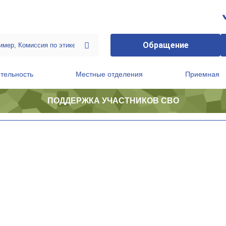
Обращение
тельность
Местные отделения
Приемная
ПОДДЕРЖКА УЧАСТНИКОВ СВО
ственной приемной Председателя Партии
Президиум регионального политического совета