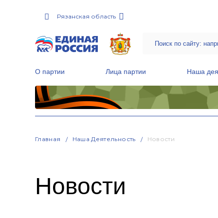
Рязанская область
О партии
Лица партии
Наша дея
Местные общественные приемные Партии
Руководитель Региональной обще
Народная программа «Единой России»
Главная
Наша Деятельность
Новости
Новости