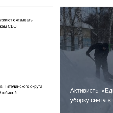
лжают оказывать
икам СВО
з Пителинского округа
Активисты «Ед
й юбилей
уборку снега в