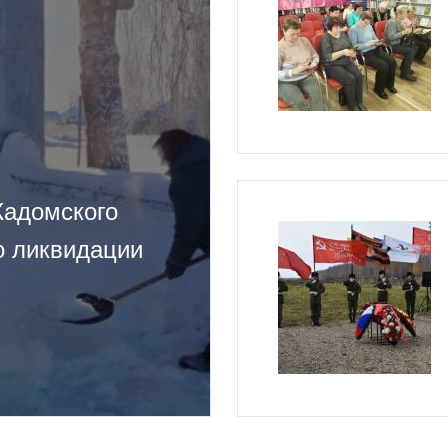
Кадомского
о ликвидации