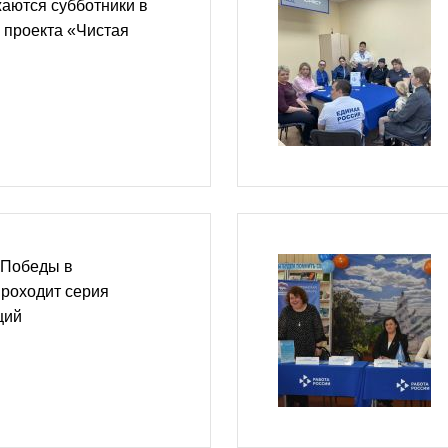
аются субботники в
 проекта «Чистая
 Победы в
проходит серия
ций