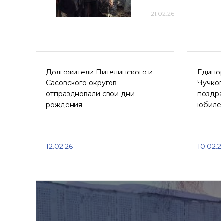
21.02.26
Долгожители Пителинского и
Едино
Сасовского округов
Чучков
отпраздновали свои дни
поздр
рождения
юбиле
12.02.26
10.02.