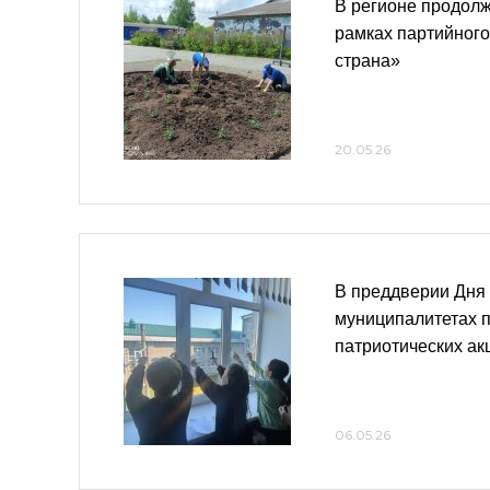
В регионе продолж
рамках партийного
страна»
20.05.26
В преддверии Дня
муниципалитетах 
патриотических ак
06.05.26