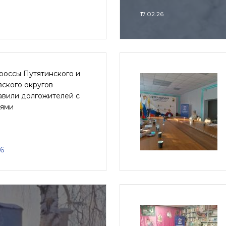
17.02.26
россы Путятинского и
ского округов
авили долгожителей с
ями
26