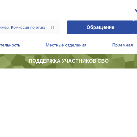
Обращение
тельность
Местные отделения
Приемная
ПОДДЕРЖКА УЧАСТНИКОВ СВО
ственной приемной Председателя Партии
Президиум регионального политического совета