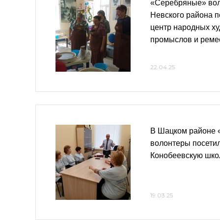
«Серебряные» вол
Невского района п
центр народных х
промыслов и реме
22.04.25
В Шацком районе 
волонтеры посети
Конобеевскую шко
19.03.25