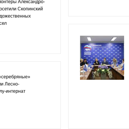
онтеры Александро-
осетили Скопинский
удожественных
сел
«серебряные»
ли Лесно-
лу-интернат