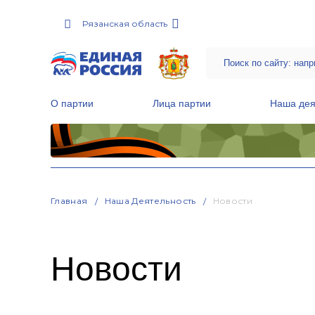
Рязанская область
О партии
Лица партии
Наша дея
Местные общественные приемные Партии
Руководитель Региональной обще
Народная программа «Единой России»
Главная
Наша Деятельность
Новости
Новости