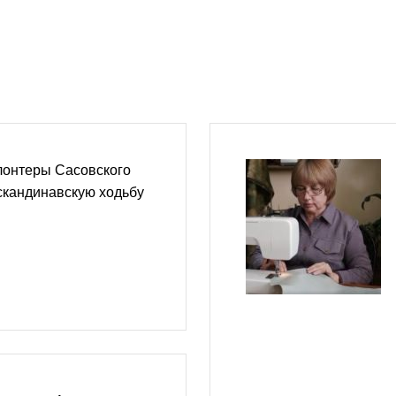
онтеры Сасовского
скандинавскую ходьбу