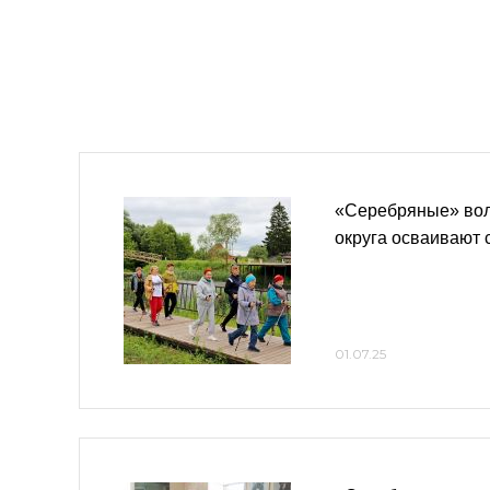
«Серебряные» вол
округа осваивают 
01.07.25