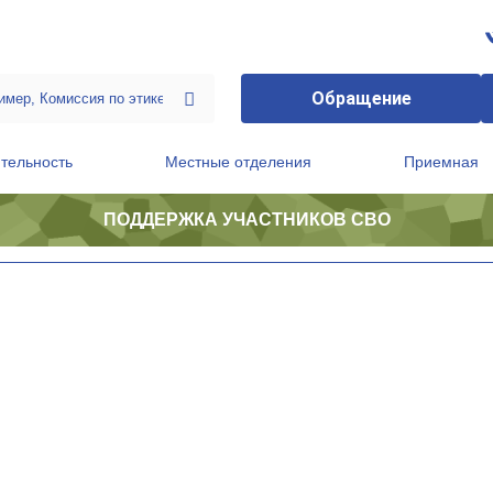
Обращение
тельность
Местные отделения
Приемная
ПОДДЕРЖКА УЧАСТНИКОВ СВО
ственной приемной Председателя Партии
Президиум регионального политического совета