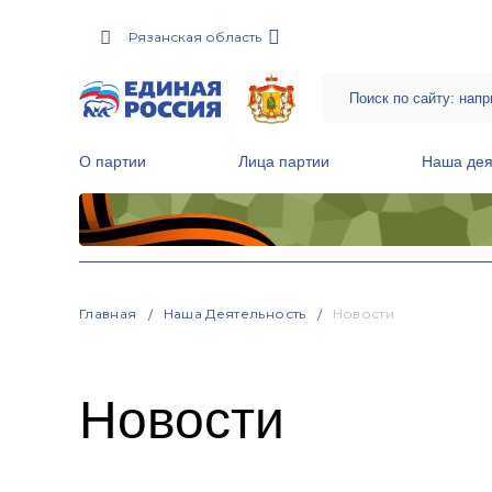
Рязанская область
О партии
Лица партии
Наша дея
Местные общественные приемные Партии
Руководитель Региональной обще
Народная программа «Единой России»
Главная
Наша Деятельность
Новости
Новости