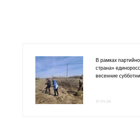
В рамках партийно
страна» единорос
весенние субботн
21.04.26