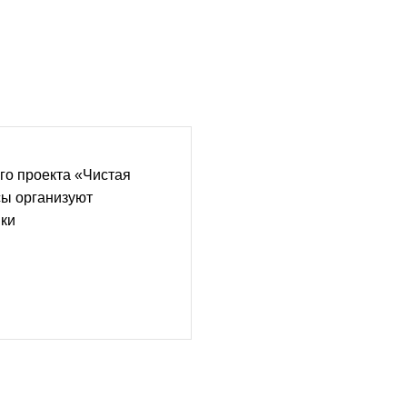
го проекта «Чистая
сы организуют
ики