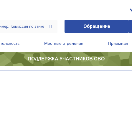
Обращение
тельность
Местные отделения
Приемная
ПОДДЕРЖКА УЧАСТНИКОВ СВО
ственной приемной Председателя Партии
Президиум регионального политического совета