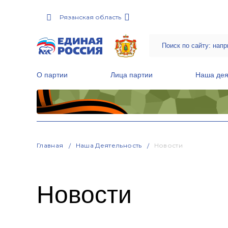
Рязанская область
О партии
Лица партии
Наша дея
Местные общественные приемные Партии
Руководитель Региональной обще
Народная программа «Единой России»
Главная
Наша Деятельность
Новости
Новости