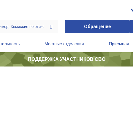
Обращение
тельность
Местные отделения
Приемная
ПОДДЕРЖКА УЧАСТНИКОВ СВО
ственной приемной Председателя Партии
Президиум регионального политического совета