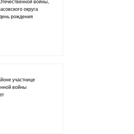
Отечественной войны,
асовского округа
 день рождения
йоне участнице
енной войны
ет