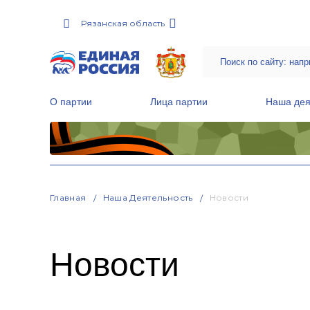
Рязанская область
О партии
Лица партии
Наша дея
Местные общественные приемные Партии
Руководитель Региональной обще
Народная программа «Единой России»
Главная
Наша Деятельность
Новости
Новости