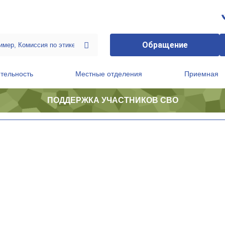
Обращение
тельность
Местные отделения
Приемная
ПОДДЕРЖКА УЧАСТНИКОВ СВО
ственной приемной Председателя Партии
Президиум регионального политического совета