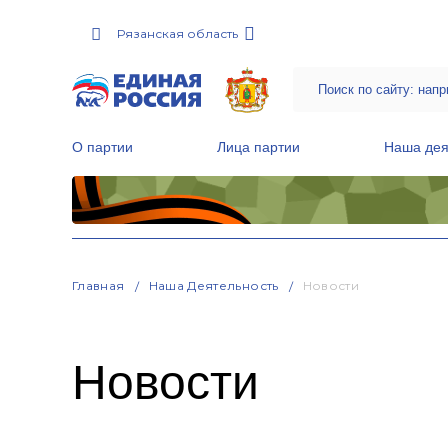
Рязанская область
О партии
Лица партии
Наша дея
Местные общественные приемные Партии
Руководитель Региональной обще
Народная программа «Единой России»
Главная
Наша Деятельность
Новости
Новости