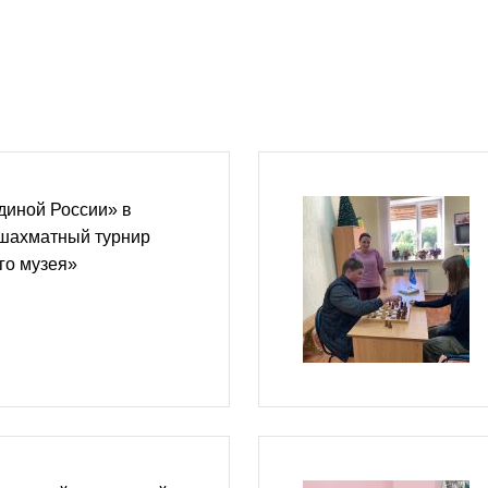
диной России» в
шахматный турнир
го музея»