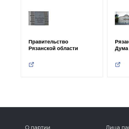
Правительство
Ряза
Рязанской области
Дума
О партии
Лица па