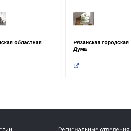
нская областная
Рязанская городская
Дума
ртии
Региональные отделения