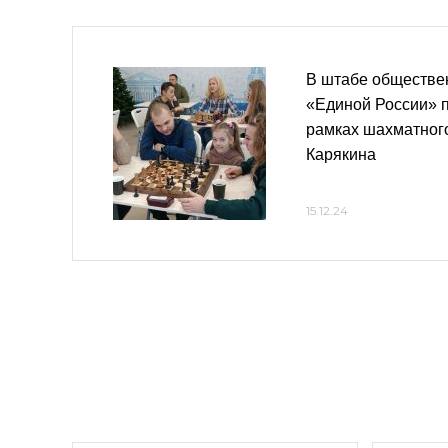
В штабе обществе
«Единой России» 
рамках шахматног
Карякина
15.12.24