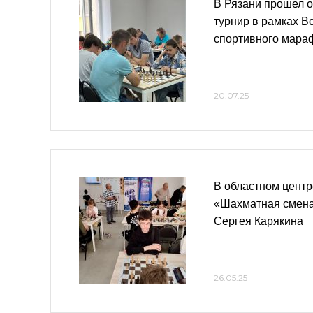
В Рязани прошел 
турнир в рамках В
спортивного мара
20.07.25
В областном центр
«Шахматная смена 
Сергея Карякина
26.05.25