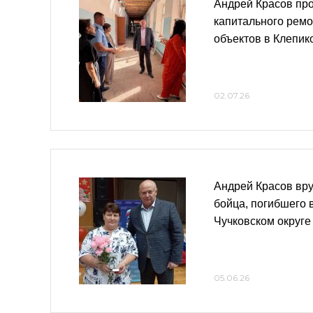
Андрей Красов пр
капитального рем
объектов в Клепик
02.07.26
Андрей Красов вр
бойца, погибшего 
Чучковском округе
05.06.26