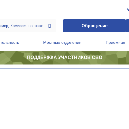
Обращение
тельность
Местные отделения
Приемная
ПОДДЕРЖКА УЧАСТНИКОВ СВО
ственной приемной Председателя Партии
Президиум регионального политического совета