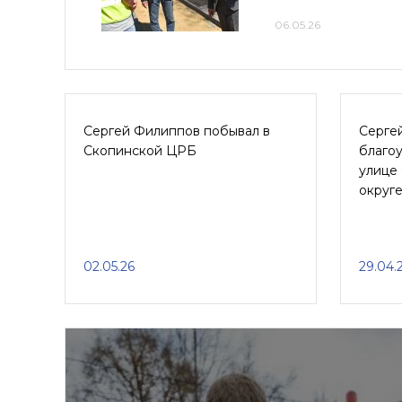
06.05.26
Сергей Филиппов побывал в
Серге
Скопинской ЦРБ
благоу
улице 
округ
02.05.26
29.04.