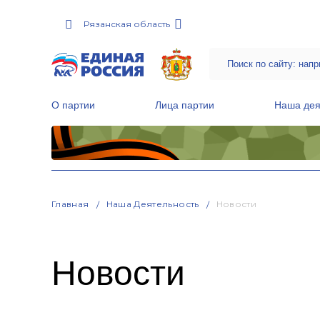
Рязанская область
О партии
Лица партии
Наша дея
Местные общественные приемные Партии
Руководитель Региональной обще
Народная программа «Единой России»
Главная
Наша Деятельность
Новости
Новости