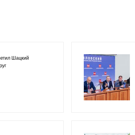
сетил Шацкий
руг