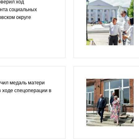
оверил ход
онта социальных
овском округе
учил медаль матери
в ходе спецоперации в