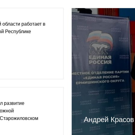
 области работает в
ой Республике
л развитие
рожной
Андрей Красов
 Старожиловском