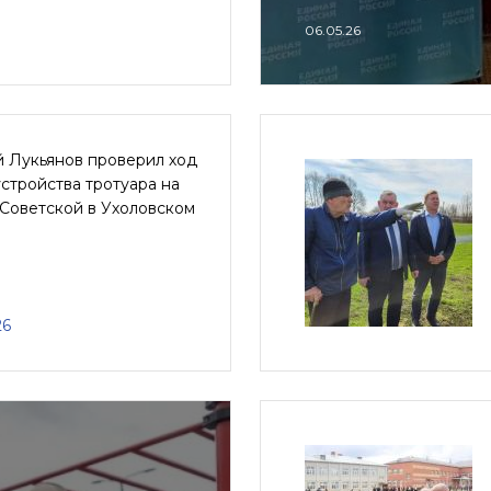
06.05.26
й Лукьянов проверил ход
стройства тротуара на
Советской в Ухоловском
е
26