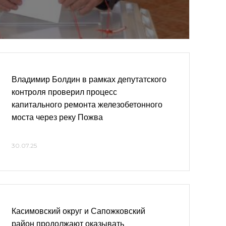
Владимир Болдин в рамках депутатского
контроля проверил процесс
капитального ремонта железобетонного
моста через реку Пожва
30.07.25
Касимовский округ и Сапожковский
район продолжают оказывать