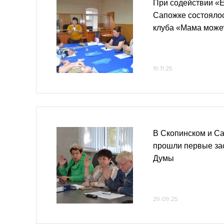
При содействии «
Сапожке состоялос
клуба «Мама може
19.11.25
В Скопинском и С
прошли первые за
Думы
29.09.25