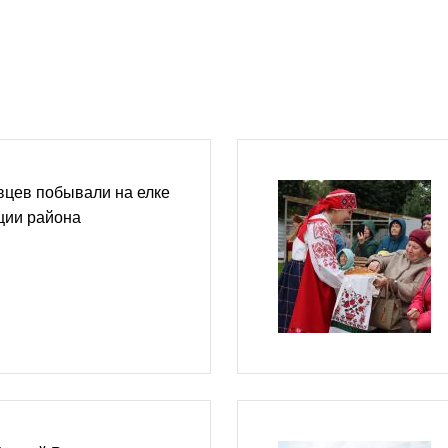
вцев побывали на елке
ции района