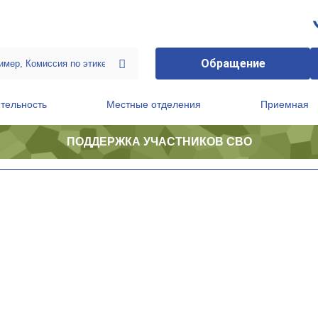
Обращение
тельность
Местные отделения
Приемная
ПОДДЕРЖКА УЧАСТНИКОВ СВО
ственной приемной Председателя Партии
Президиум регионального политического совета