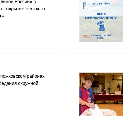
Единой России» в
ь открытие женского
т»
апожковском районах
седания окружной