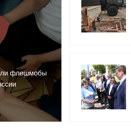
шли флешмобы
оссии