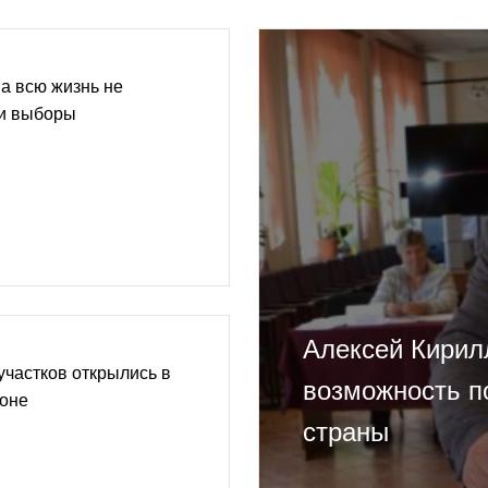
а всю жизнь не
ни выборы
Алексей Кирил
участков открылись в
возможность п
оне
страны