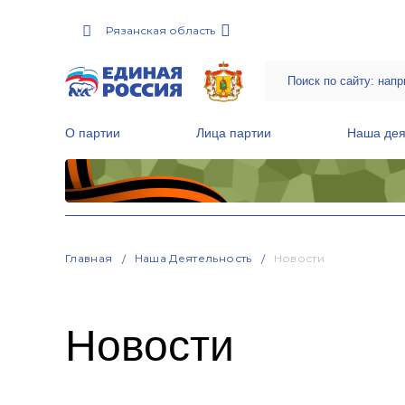
Рязанская область
О партии
Лица партии
Наша дея
Местные общественные приемные Партии
Руководитель Региональной обще
Народная программа «Единой России»
Главная
Наша Деятельность
Новости
Новости