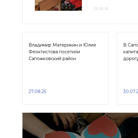
12.09.25
Владимир Материкин и Юлия
В Сапо
Феоктистова посетили
капит
Сапожковский район
дорог
27.08.25
30.07.