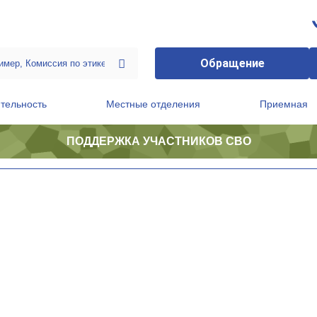
Обращение
тельность
Местные отделения
Приемная
ПОДДЕРЖКА УЧАСТНИКОВ СВО
ственной приемной Председателя Партии
Президиум регионального политического совета