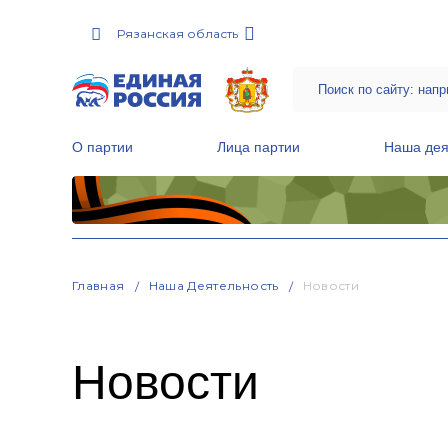
Рязанская область
О партии
Лица партии
Наша дея
Местные общественные приемные Партии
Руководитель Региональной обще
Народная программа «Единой России»
Главная
Наша Деятельность
Новости
Новости