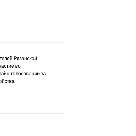
телей Рязанской
частие во
лайн-голосовании за
ойства