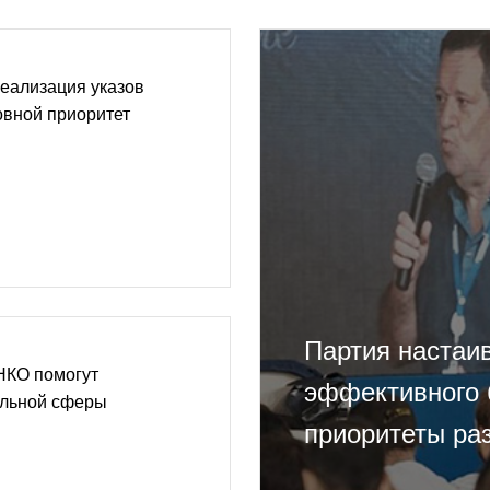
еализация указов
овной приоритет
Партия настаи
НКО помогут
эффективного 
альной сферы
приоритеты ра