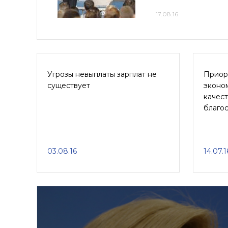
17.08.16
Угрозы невыплаты зарплат не
Приор
существует
эконом
качест
благо
03.08.16
14.07.1