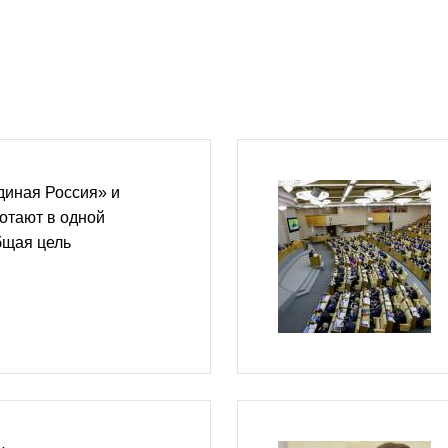
диная Россия» и
отают в одной
бщая цель