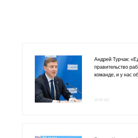
Андрей Турчак: «Е
правительство раб
команде, и у нас о
01.10.20