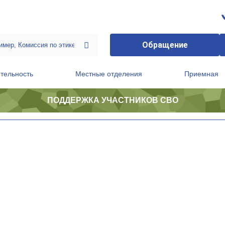
Обращение
тельность
Местные отделения
Приемная
ПОДДЕРЖКА УЧАСТНИКОВ СВО
ственной приемной Председателя Партии
Президиум регионального политического совета