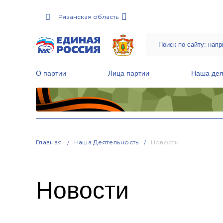
Рязанская область
О партии
Лица партии
Наша дея
Местные общественные приемные Партии
Руководитель Региональной обще
Народная программа «Единой России»
Главная
Наша Деятельность
Новости
Новости