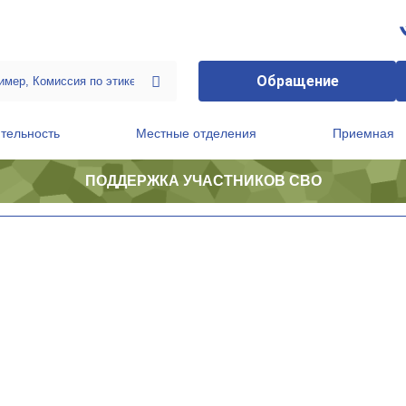
Обращение
тельность
Местные отделения
Приемная
ПОДДЕРЖКА УЧАСТНИКОВ СВО
ственной приемной Председателя Партии
Президиум регионального политического совета