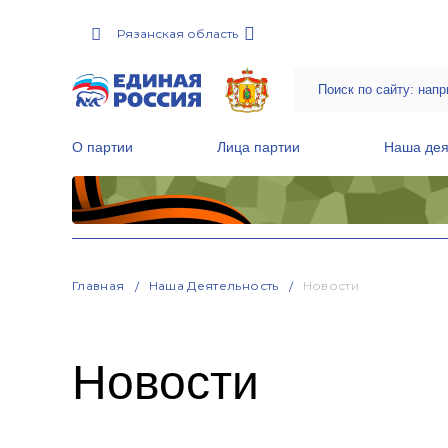
Рязанская область
О партии
Лица партии
Наша дея
Местные общественные приемные Партии
Руководитель Региональной обще
Народная программа «Единой России»
Главная
Наша Деятельность
Новости
Новости