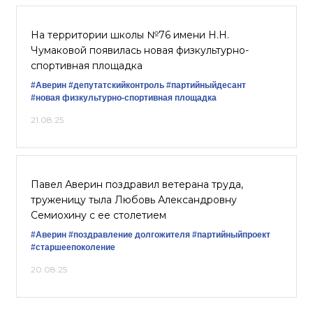
На территории школы №76 имени Н.Н.
Чумаковой появилась новая физкультурно-
спортивная площадка
#Аверин
#депутатскийконтроль
#партийныйдесант
#новая физкультурно-спортивная площадка
21.08.25
Павел Аверин поздравил ветерана труда,
труженицу тыла Любовь Александровну
Семиохину с ее столетием
#Аверин
#поздравление долгожителя
#партийныйпроект
#старшеепоколение
20.08.25