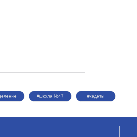
деление
#школа №47
#кадеты