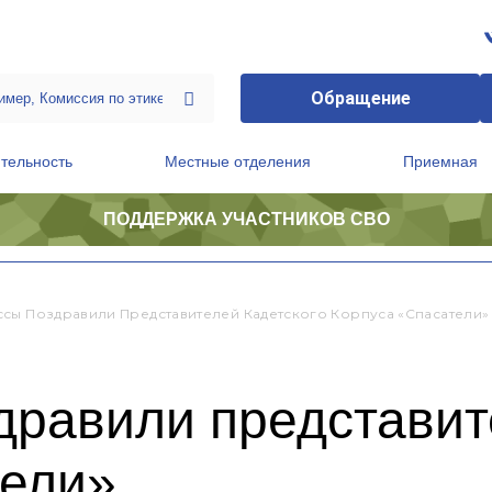
Обращение
тельность
Местные отделения
Приемная
ПОДДЕРЖКА УЧАСТНИКОВ СВО
ственной приемной Председателя Партии
Президиум регионального политического совета
сы Поздравили Представителей Кадетского Корпуса «Спасатели»
дравили представит
тели»