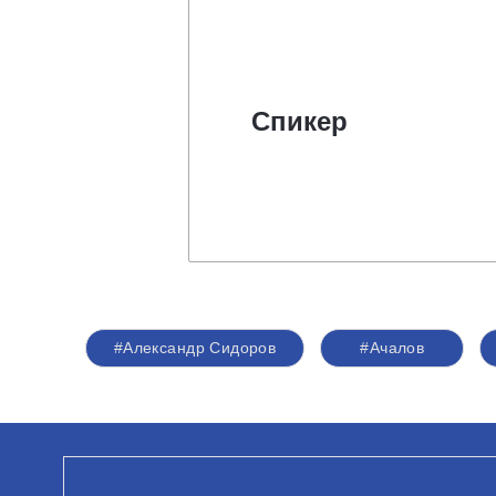
Спикер
#Александр Сидоров
#Ачалов